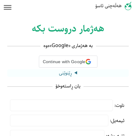
هەڵەچنی ئاسۆ
هەژمار دروست بکە
بە هەژماری «Google»ەوە
Continue with Google
ڕێنوێنی
یان ڕاستەوخۆ
ناوت:
ئیمەیل:
تێپەڕوشە: