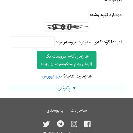
دووبارە تێپەڕوشە:
لێرەدا کۆدەکەی سەرەوە بنووسەرەوە:
هەژمارەکەم دروست بکە
(لینکی پشتڕاستکردنەوەم بۆ بنێرە)
هەژمارت هەیە؟
بچۆ ژوورەوە
ڕێنوێنی
سەبارەت
پەیوەندی